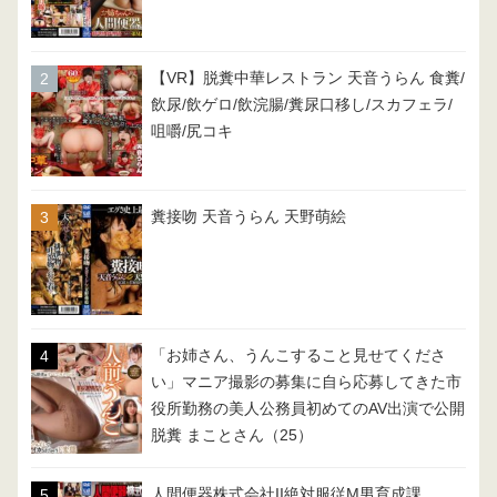
【VR】脱糞中華レストラン 天音うらん 食糞/
飲尿/飲ゲロ/飲浣腸/糞尿口移し/スカフェラ/
咀嚼/尻コキ
糞接吻 天音うらん 天野萌絵
「お姉さん、うんこすること見せてくださ
い」マニア撮影の募集に自ら応募してきた市
役所勤務の美人公務員初めてのAV出演で公開
脱糞 まことさん（25）
人間便器株式会社II絶対服従M男育成課