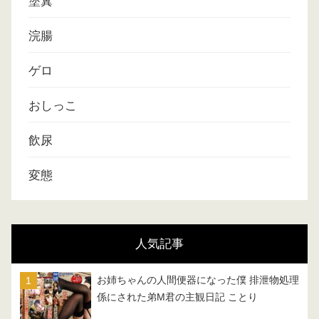
塗糞
浣腸
ゲロ
おしっこ
飲尿
変態
人気記事
お姉ちゃんの人間便器になった僕 排泄物処理
係にされた弟M君の主観日記 ことり