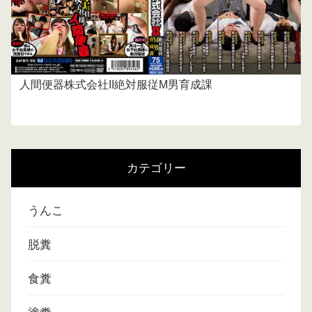
人間便器株式会社II絶対服従M男育成課
カテゴリー
うんこ
脱糞
食糞